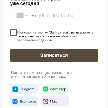
21 ноября 2011 г. № 323-ФЗ «Об основах
охраны здоровья граждан в Российской
Федерации» (с изменениями и
дополнениями) Потребитель имеет
возможность получения медицинской
помощи в рамках программы
государственных гарантий бесплатного
оказания гражданам медицинской помощи и
территориальных программ
государственных гарантий бесплатного
оказания гражданам медицинской помощи.
Информация на сайте не является
публичной офертой. Обращаем Ваше
внимание на то, что данный интернет-сайт
носит исключительно информационный
характер и ни при каких условиях не