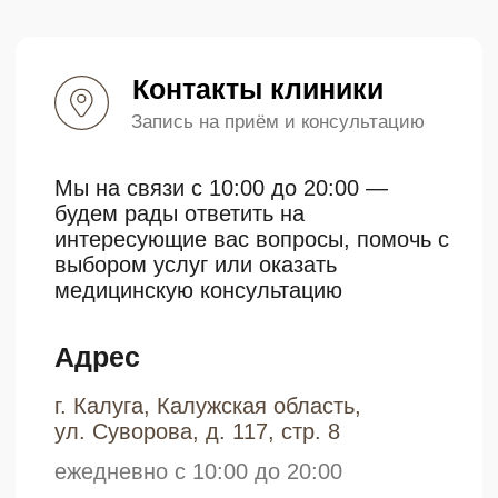
г. Калуга, Калужская область,
ул. Суворова, д. 117, стр. 8
ежедневно с 10:00 до 20:00
+7 (910) 915-02-12
Бесплатный звонок
proestetica.buh@yandex.ru
Для коммерческих предложений
Условия обращения
Просим всех пациентов
записываться на прием заранее,
чтобы мы могли гарантировать
удобное время для консультации у
специалиста. При посещении
клиники необходимо иметь при себе
документ, удостоверяющий личность