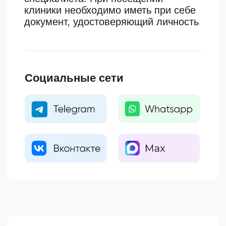
proestetica.buh@yandex.ru
Для коммерческих предложений
Калуга, ул. Суворова, д.
117 стр. 8
Ежедневно с 10:00 до 20:00
Каталог услуг
Биоревитализация
Ботулинотерапия
Контурная пластика
Дерматология
Бланшинг
Лазерная эпиляция
Коллагеновый комплекс