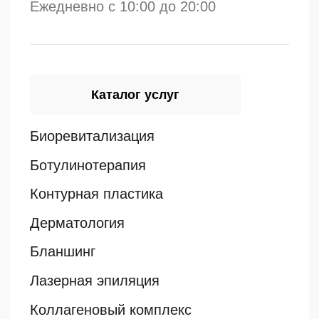
Электронная почта
proestetica.buh@yandex.ru
Юридический адрес
Россия, г. Калуга, ул.
Суворова, д. 117 стр. 8
Посмотреть в
Яндексе
Запишитесь на приём
уже сегодня
+7
Нажимая на кнопку “Записаться”, вы выражаете
свое согласие с условиями
обработки
персональных данных
Записаться
Пишите нам в социальные сети
и мы ответим в течение часа