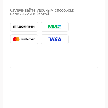
является публичной офертой,
определяемой положениями ч. 2 ст. 437
Гражданского кодекса Российской
Федерации. Для получения подробной
информации о стоимости и сроках
выполнения услуг, пожалуйста,
обращайтесь к сотрудникам клиники «ПРО
Эстетика».
Лицензия Л041-01158-40/01280369 от 3
июля 2024 г. Копирование, тиражирование, а
равно иное использование материалов,
размещенных на proestetica.ru возможно
только с письменного разрешения
Правообладателя.
Лицензия на осуществление
образовательной деятельности
№Л035-
01224-40/02359484
от 26 мая 2025 г.
ИМЕЮТСЯ ПРОТИВОПОКАЗАНИЯ,