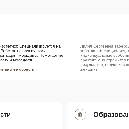
эстетист. Специализируется на
Лилия Сергеевна зареко
. Работает с различными
заботливый специалист, 
ментация, морщины. Помогает не
индивидуальные особенно
асоту и молодость.
практике она стремится 
результатов, подчеркива
очь вам её обрести»
женщины.
Образова
сти