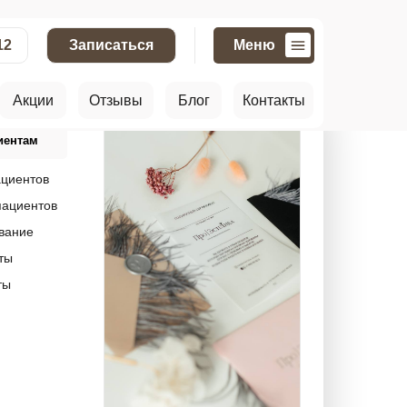
12
Записаться
Меню
Акции
Отзывы
Блог
Контакты
иентам
ациентов
пациентов
вание
ты
ты