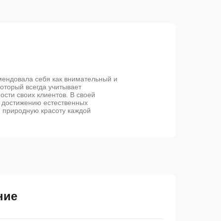
мендовала себя как внимательный и
который всегда учитывает
сти своих клиентов. В своей
к достижению естественных
я природную красоту каждой
ние