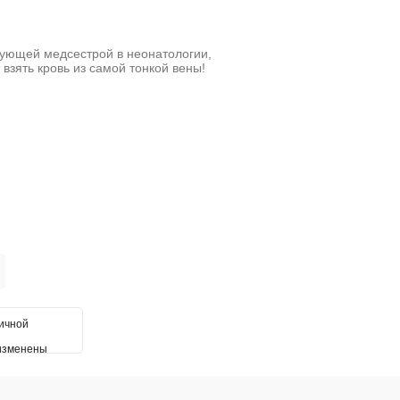
вующей медсестрой в неонатологии,
 взять кровь из самой тонкой вены!
личной
 изменены