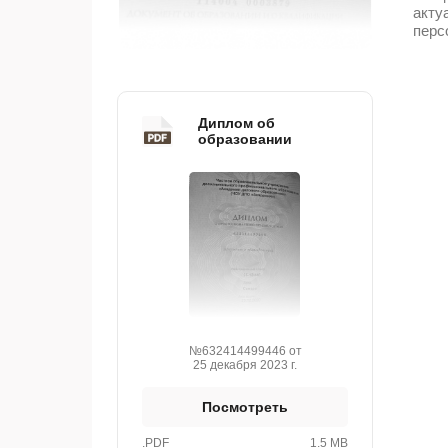
акту
перс
Диплом об
образовании
№632414499446 от
25 декабря 2023 г.
Посмотреть
.PDF
1.5 MB