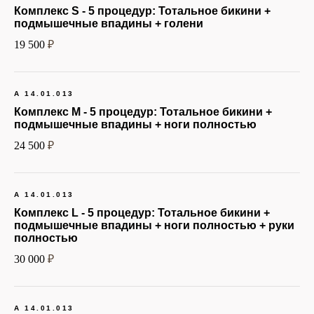
В период беременности
Комплекс S - 5 процедур:
Тотальное бикини +
и лактации
подмышечные впадины + голени
Онкологические
19 500
₽
заболевания
Прием
фотосенсибилизаторов
(в том числе,
А 14.01.013
антибиотиков)
Комплекс M - 5 процедур:
Тотальное бикини +
подмышечные впадины + ноги полностью
Кожные заболевания в
месте эпиляции,
24 500
₽
фотодерматоз
Аутоиммунные
заболевания
А 14.01.013
Комплекс L - 5 процедур:
Тотальное бикини +
*перед принятием
подмышечные впадины + ноги полностью + руки
решения
полностью
проконсультируйтесь со
специалистом по номеру
30 000
₽
+7 (910) 915-02-12
А 14.01.013