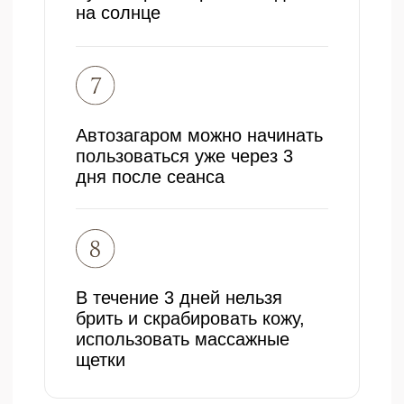
+7 (910) 915-02-12
Бесплатный звонок
proestetica.buh@yandex.ru
Для коммерческих предложений
Калуга, ул. Суворова, д.
117 стр. 8
Ежедневно с 10:00 до 20:00
Каталог услуг
Биоревитализация
Ботулинотерапия
Контурная пластика
Дерматология
Бланшинг