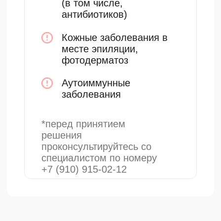
посещения бани, сауны,
солярия, хлорированного
бассейна, не принимайте
солнечные ванны
В течение 3 дней нельзя
наносить масла и
маслосодержащие средства
Обязательно наносите
солнцезащитный крем, и
лучше spf 50 при нахождении
на солнце
Автозагаром можно начинать
пользоваться уже через 3