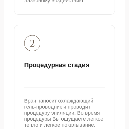
Эстетика»
«Каждый клиент, который
переступает порог моей
клиники, доверяет самое ценное
– свою красоту и здоровье. Моя
персональная ответственность
как руководителя заключается в
том, чтобы обеспечить
безупречное качество
косметологических услуг и
высокий уровень обслуживания»
Абрамова Ирина
Александровна
Руководитель клиники «ПРО Эстетика»
Другие услуги