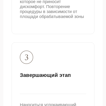
Дополнительные процедуры
для красоты и здоровья
Плазмотерапия
Высококачественная
современная процедура,
которая поможет вам стать
еще красивее и моложе.
Подробнее
Дерматология
В задачи дерматологии входит
также диагностика, лечение и
профилактика заболеваний
кожи и ее придатков.