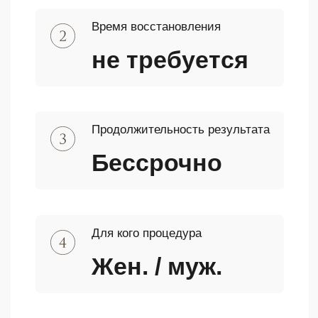
помощью лазерного излучения
помощью лазерног
происходит разрушение
происходит разру
волосяных луковиц, что
волосяных луковиц
приводит к их последующему
приводит к их по
выпадению.
выпадению.