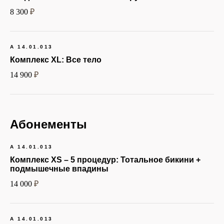
8 300
₽
Раздражения кожи после
бритья
Нужен результат на
несколько лет, а не на
А 14.01.013
пару недель
Комплекс XL:
Все тело
Слишком много вросших
14 900
₽
волосков
Фолликулит или
воспаление фолликулов
Абонементы
Противопоказания
А 14.01.013
Комплекс XS – 5 процедур:
Тотальное бикини +
Есть противопоказания к
подмышечные впадины
процедуре, и с ними
необходимо внимательно
14 000
₽
ознакомиться:
А 14.01.013