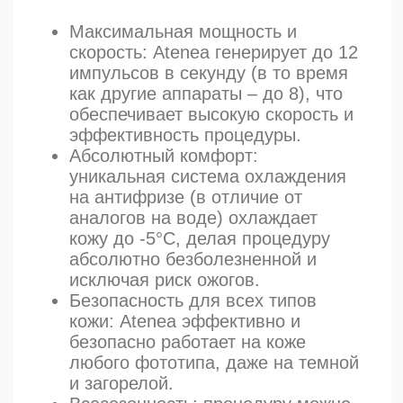
аппаратах.
Универсальность: Atenea
подходит для эпиляции любых
участков тела и всех типов волос.
Комфорт: процедура не требует
анестезии и подходит даже для
чувствительной кожи.
Доступность: мы предлагаем
выгодные цены на лазерную
эпиляцию Atenea.
Продолжительность процедуры
20-90 минут
Время восстановления
не требуется