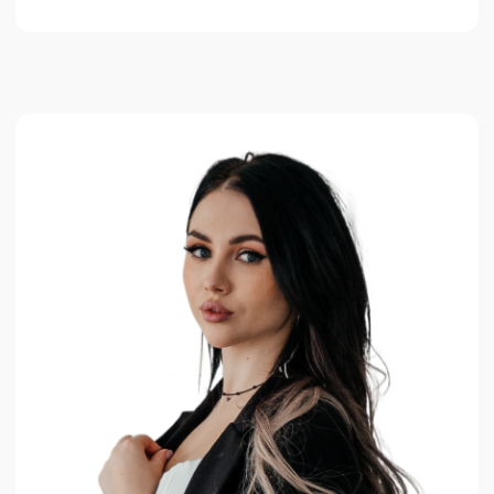
Лазерная эпиляция
Коллагеновый комплекс
Мезотерапия
Плазмотерапия
Пилинги
IPL-терапия
Пациентам
Права пациентов
Отзывы
пациентов
Оборудование
Препараты
Документы
Контакты