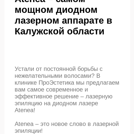
абсолютно безболезненной и
исключая риск ожогов.
Безопасность для всех типов
кожи: Atenea эффективно и
безопасно работает на коже
любого фототипа, даже на темной
и загорелой.
Всесезонность: процедуру можно
проводить в любое время года.
Быстрый результат: Вы заметите
значительное сокращение роста
волос уже после первой
процедуры.
Почему лазерная эпиляция Atenea в
ПроЭстетика – ваш лучший выбор?
Самый мощный диодный лазер в
Калужской области: Atenea не
уступает по эффективности
александритовому лазеру,
сохраняя все преимущества
диодного.
Экономия времени: благодаря
большой рабочей области
процедура проходит в 2-3 раза
быстрее, чем на других