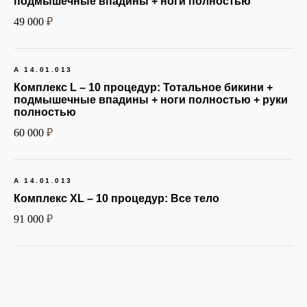
подмышечные впадины + ноги полностью
стадия
49 000
₽
Встреча со специалистом
А 14.01.013
эпиляции для консультации и
оценки состояния кожи.
Комплекс L – 10 процедур:
Тотальное бикини +
Обсуждение желаемых
подмышечные впадины + ноги полностью + руки
результатов и определение зоны
полностью
эпиляции. Проведение теста на
чувствительность кожи к
60 000
₽
лазерному воздействию.
А 14.01.013
Комплекс XL – 10 процедур:
Все тело
91 000
₽
Процедурная стадия
Врач наносит охлаждающий