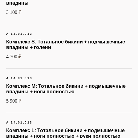
впадины
3 100
₽
А 14.01.013
Показания и
Комплекс S:
Тотальное бикини + подмышечные
противопоказания
впадины + голени
Обязательная к ознакомлению
4 700
₽
информация
Показания
А 14.01.013
Комплекс M:
Тотальное бикини + подмышечные
В каких случаях стоит
воспользоваться этой
впадины + ноги полностью
процедурой? Основные
5 900
₽
показания к проведению
процедуры включают:
А 14.01.013
Если нет времени
Комплекс L:
Тотальное бикини + подмышечные
постоянно брить или
впадины + ноги полностью + руки полностью
депилировать кожу