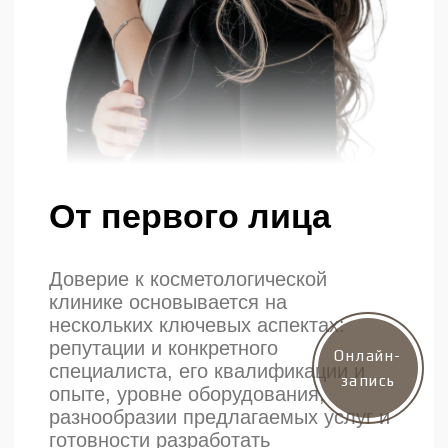
Бесплатный звонок
+7 (910) 915-02-12
Электронная почта
proestetica.buh@yandex.ru
Юридический адрес
Россия, г. Калуга, ул.
Суворова, д. 117 стр. 8
Посмотреть в
Яндексе
Запишитесь на приём
уже сегодня
+7
Нажимая на кнопку “Записаться”, вы выражаете
Онлайн-
свое согласие с условиями
обработки
персональных данных
запись
Записаться