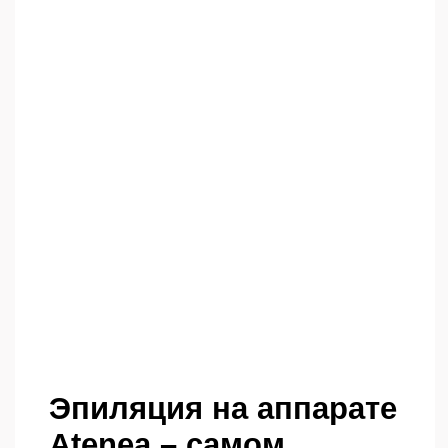
Калужской области
Устали от постоянной борьбы с
нежелательными волосами? В
клинике ПроЭстетика мы предлагаем
вам самое современное и
эффективное решение – лазерную
эпиляцию на диодном лазере
Atenea!
Atenea – это новое слово в лазерной
эпиляции!
Максимальная мощность и
скорость: Atenea генерирует до 12
импульсов в секунду (в то время
как другие аппараты – до 8), что
обеспечивает высокую скорость и
эффективность процедуры.
Абсолютный комфорт:
уникальная система охлаждения
на антифризе (в отличие от
аналогов на воде) охлаждает
кожу до -5°C, делая процедуру