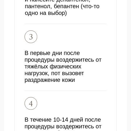
Адрес
г. Калуга, Калужская область,
ул. Суворова, д. 117, стр. 8
ежедневно с 10:00 до 20:00
+7 (910) 915-02-12
Бесплатный звонок
proestetica.buh@yandex.ru
Для коммерческих предложений
Условия обращения
Просим всех пациентов
записываться на прием заранее,
чтобы мы могли гарантировать
удобное время для консультации у
специалиста. При посещении