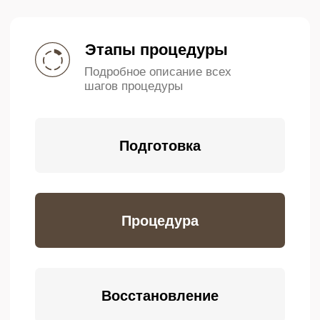
дня после сеанса
В течение 3 дней нельзя
брить и скрабировать кожу,
использовать массажные
щетки