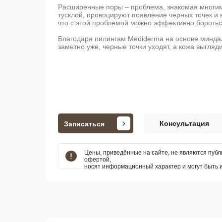
Расширенные поры – проблема, знакомая многим
тусклой, провоцируют появление черных точек и 
что с этой проблемой можно эффективно боротьс
Благодаря пилингам Mediderma на основе миндал
заметно уже, черные точки уходят, а кожа выгляд
Консультация
Записаться
Цены, приведённые на сайте, не являются пуб
офертой,
носят информационный характер и могут быть