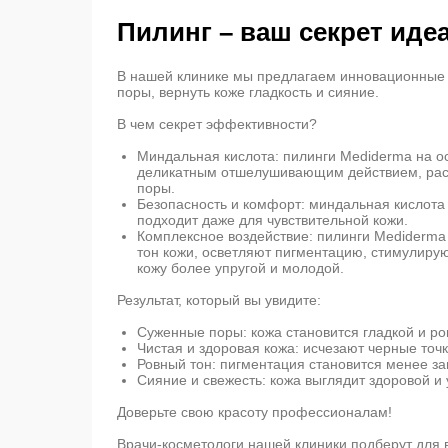
Пилинг – ваш секрет иде
В нашей клинике мы предлагаем инновационные п
поры, вернуть коже гладкость и сияние.
В чем секрет эффективности?
Миндальная кислота: пилинги Mediderma на о
деликатным отшелушивающим действием, рас
поры.
Безопасность и комфорт: миндальная кислота 
подходит даже для чувствительной кожи.
Комплексное воздействие: пилинги Mediderma
тон кожи, осветляют пигментацию, стимулирую
кожу более упругой и молодой.
Результат, который вы увидите:
Суженные поры: кожа становится гладкой и ро
Чистая и здоровая кожа: исчезают черные точ
Ровный тон: пигментация становится менее за
Сияние и свежесть: кожа выглядит здоровой и
Доверьте свою красоту профессионалам!
Врачи-косметологи нашей клиники подберут для