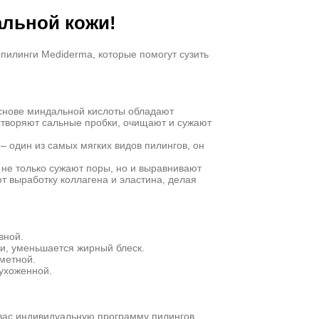
альной кожи!
илинги Mediderma, которые помогут сузить
снове миндальной кислоты обладают
творяют сальные пробки, очищают и сужают
– один из самых мягких видов пилингов, он
 не только сужают поры, но и выравнивают
т выработку коллагена и эластина, делая
вной.
ки, уменьшается жирный блеск.
метной.
 ухоженной.
 вас индивидуальную программу пилингов