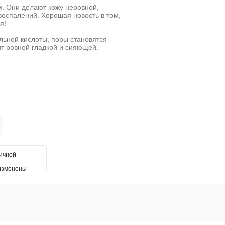
. Они делают кожу неровной,
воспалений. Хорошая новость в том,
я!
ьной кислоты, поры становятся
ит ровной гладкой и сияющей.
личной
 изменены