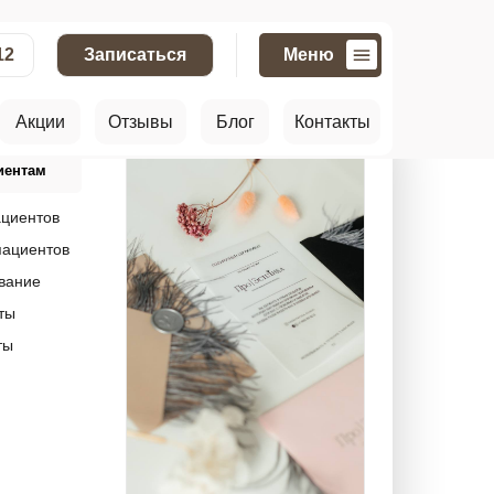
12
Записаться
Меню
Акции
Отзывы
Блог
Контакты
иентам
ациентов
пациентов
вание
ты
ты