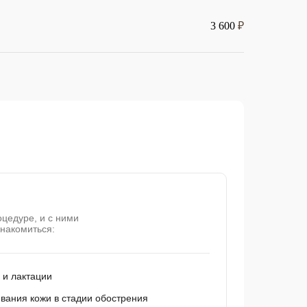
3 600
₽
оцедуре, и с ними
накомиться:
 и лактации
вания кожи в стадии обострения