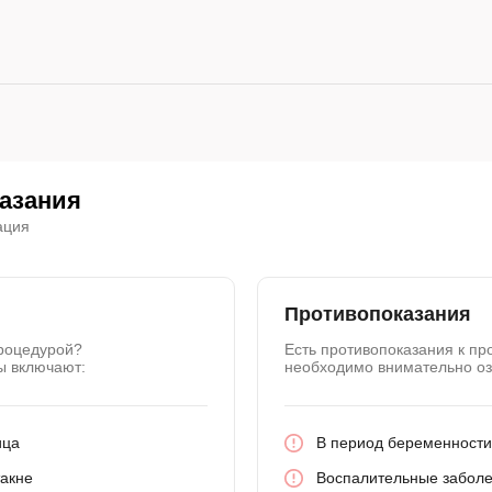
казания
ация
Противопоказания
процедурой?
Есть противопоказания к пр
ы включают:
необходимо внимательно оз
ица
В период беременности
такне
Воспалительные заболе